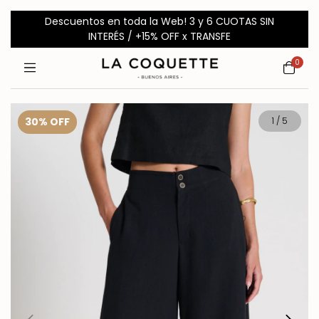
Descuentos en toda la Web! 3 y 6 CUOTAS SIN
INTERÉS / +15% OFF x TRANSFE
0
30
%
OFF
1
/
5