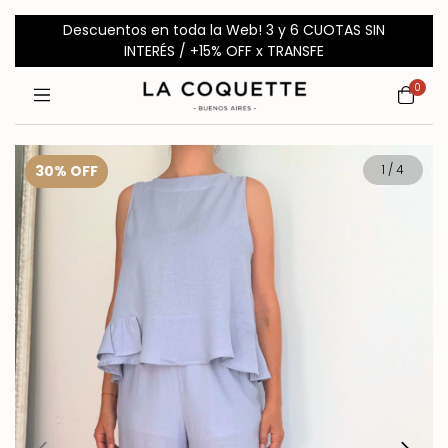
Descuentos en toda la Web! 3 y 6 CUOTAS SIN
INTERÉS / +15% OFF x TRANSFE
0
30
%
OFF
1
/
4